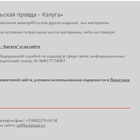
ьская правда – Калуга»
минания www.kp40.ru или других изданий, чьи материалы
на активная гиперссылка на эти материалы, либо на главную
 Калуга" и на сайте
Федеральной службой по надзору в сфере связи, информационных
трационный номер: Эл №ФС77-58967
ьзователей сайта, условия использования содержатся в
Политике
 Телефон/факс: +7(4842)79-04-54
а сайте:
sz@kp.kaluga.ru