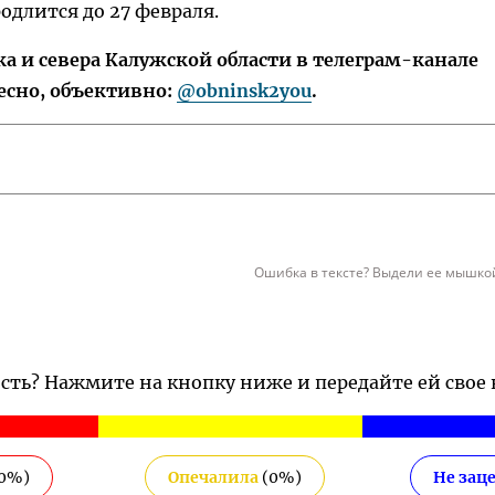
одлится до 27 февраля.
 и севера Калужской области в телеграм-канале
есно, объективно:
@obninsk2you
.
Ошибка в тексте? Выдели ее мышкой
ость? Нажмите на кнопку ниже и передайте ей свое
0
%)
Опечалила
(
0
%)
Не зац