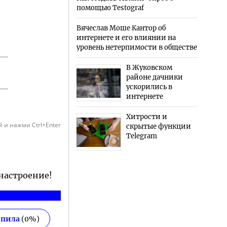
помощью Testograf
Вячеслав Моше Кантор об
интернете и его влиянии на
уровень нетерпимости в обществе
В Жуковском
районе дачники
ускорились в
интернете
Хитрости и
 и нажми Ctrl+Enter
скрытые функции
Telegram
 настроение!
епила
(
0
%)