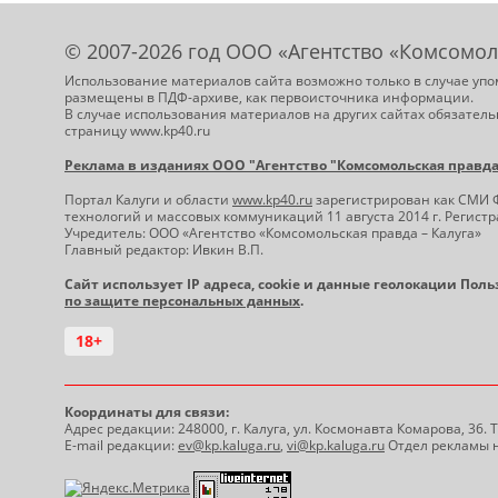
© 2007-2026 год ООО «Агентство «Комсомол
Использование материалов сайта возможно только в случае упо
размещены в ПДФ-архиве, как первоисточника информации.
В случае использования материалов на других сайтах обязатель
страницу www.kp40.ru
Реклама в изданиях ООО "Агентство "Комсомольская правда -
Портал Калуги и области
www.kp40.ru
зарегистрирован как СМИ 
технологий и массовых коммуникаций 11 августа 2014 г. Регис
Учредитель: ООО «Агентство «Комсомольская правда – Калуга»
Главный редактор: Ивкин В.П.
Сайт использует IP адреса, cookie и данные геолокации Пол
по защите персональных данных
.
18+
Координаты для связи:
Адрес редакции: 248000, г. Калуга, ул. Космонавта Комарова, 36.
E-mail редакции:
ev@kp.kaluga.ru
,
vi@kp.kaluga.ru
Отдел рекламы н