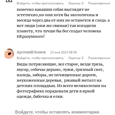
Войдите, чтобы проголосовать
Оценка:
0
Пожаловаться
конечно какашки собак выглядят не
эстетично,но они хотя бы экологичны и
месяца через два от них не останется и следа. а
вот люди (они же свиньи) так изгадили
планету, что лучше бы бог создал человека
НЕразумного!
АрсенийЛомов
23 янв 2023 08:58
Войдите, чтобы проголосовать
Оценка:
0
Пожаловаться
Виды потрясающие, все старое, везде грязь,
мусор, собачье дерьмо, лужи, грязный снег,
наледь, заборы, не почищенные дороги,
неухоженные деревья, ржавый металл на
детских площадках. Из всего великолепия на
фотографиях порадовали дети в яркой
одежде, бабочка и елки.
Войдите
, чтобы оставлять комментарии.