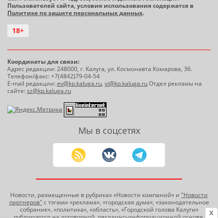
Пользователей сайта, условия использования содержатся в
Политике по защите персональных данных
.
18+
Координаты для связи:
Адрес редакции: 248000, г. Калуга, ул. Космонавта Комарова, 36.
Телефон/факс: +7(4842)79-04-54
E-mail редакции:
ev@kp.kaluga.ru
,
vi@kp.kaluga.ru
Отдел рекламы на
сайте:
sz@kp.kaluga.ru
Мы в соцсетях
Новости, размещенные в рубриках «Новости компаний» и
"Новости
партнеров"
с тэгами «реклама», «городская дума», «законодательное
собрание», «политика», «область», «Городской голова Калуги»
X
публикуются на договорной, рекламно-информационной основе.