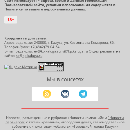
Сайт использует IP адреса, cookie и данные геолокации
Пользователей сайта, условия использования содержатся в
Политике по защите персональных данных
.
18+
Координаты для связи:
Адрес редакции: 248000, г. Калуга, ул. Космонавта Комарова, 36.
Телефон/факс: +7(4842)79-04-54
E-mail редакции:
ev@kp.kaluga.ru
,
vi@kp.kaluga.ru
Отдел рекламы на
сайте:
sz@kp.kaluga.ru
Мы в соцсетях
Новости, размещенные в рубриках «Новости компаний» и
"Новости
партнеров"
с тэгами «реклама», «городская дума», «законодательное
собрание», «политика», «область», «Городской голова Калуги»