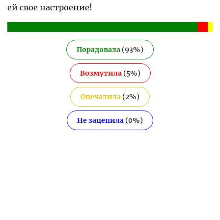
ей свое настроение!
Порадовала
(
93
%)
Возмутила
(
5
%)
Опечалила
(
2
%)
Не зацепила
(
0
%)