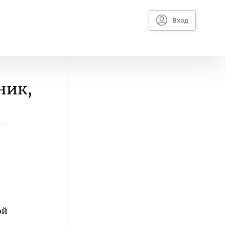
Вход
ник,
ой