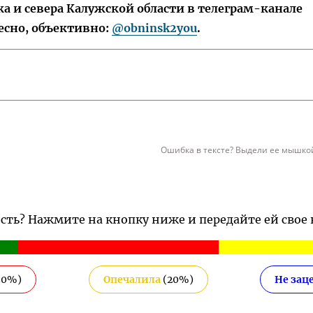
 и севера Калужской области в телеграм-канале
есно, объективно:
@obninsk2you
.
Ошибка в тексте? Выдели ее мышкой
ость? Нажмите на кнопку ниже и передайте ей свое
30
%)
Опечалила
(
20
%)
Не зац