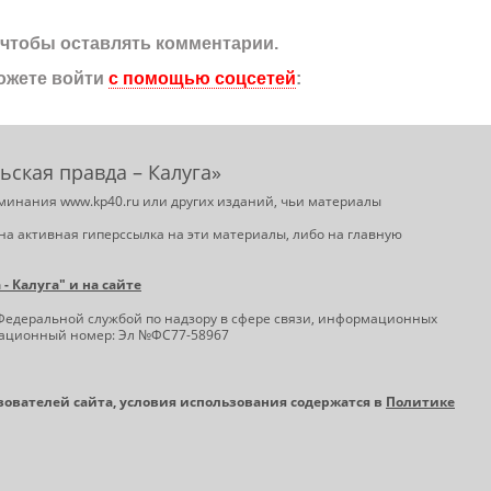
, чтобы оставлять комментарии.
ожете войти
с помощью соцсетей
:
ьская правда – Калуга»
минания www.kp40.ru или других изданий, чьи материалы
на активная гиперссылка на эти материалы, либо на главную
 Калуга" и на сайте
Федеральной службой по надзору в сфере связи, информационных
трационный номер: Эл №ФС77-58967
ьзователей сайта, условия использования содержатся в
Политике