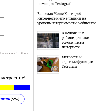
помощью Testograf
Вячеслав Моше Кантор об
интернете и его влиянии на
уровень нетерпимости в обществе
В Жуковском
районе дачники
ускорились в
интернете
 и нажми Ctrl+Enter
Хитрости и
скрытые функции
Telegram
 настроение!
епила
(
7
%)