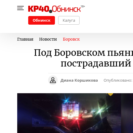
Обнинск
Калуга
Главная
Новости
Боровск
Под Боровском пьян
пострадавший 
Диана Коршикова
Опубликовано: