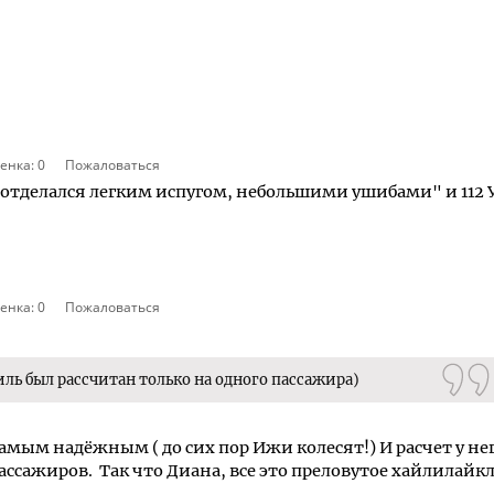
енка:
0
Пожаловаться
тделался легким испугом, небольшими ушибами" и 112 
енка:
0
Пожаловаться
ль был рассчитан только на одного пассажира)
мым надёжным ( до сих пор Ижи колесят!) И расчет у не
пассажиров. Так что Диана, все это преловутое хайлилайкл