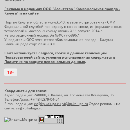
Реклама в изданиях ООО "Агентство "Комсомольская правда -
Калуга" и на сайте
Портал Калуги и области
www.kp40.ru
зарегистрирован как СМИ
Федеральной службой по надзору в сфере связи, информационных
технологий и массовых коммуникаций 11 августа 2014 г.
Регистрационный номер: Эл №ФС77-58967
Учредитель: ООО «Агентство «Комсомольская правда – Калуга»
Главный редактор: Ивкин В.П.
Сайт использует IP адреса, cookie и данные геолокации
Пользователей сайта, условия использования содержатся в
Политике по защите персональных данных
.
18+
Координаты для связи:
Адрес редакции: 248000, г. Калуга, ул. Космонавта Комарова, 36.
Телефон/факс: +7(4842)79-04-54
E-mail редакции:
ev@kp.kaluga.ru
,
vi@kp.kaluga.ru
Отдел рекламы на
сайте:
sz@kp.kaluga.ru