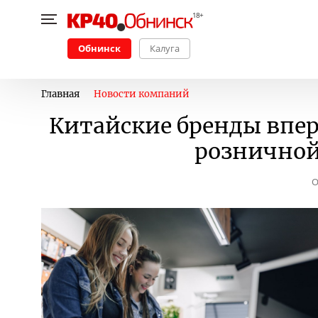
Обнинск
Калуга
Главная
Новости компаний
Китайские бренды впер
розничной
О