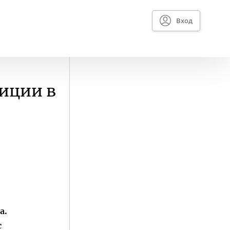
Вход
зиции в
a.
с