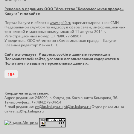
Реклама в изданиях ООО "Агентство "Комсомольская правда -
Калуга" и на сайте
Портал Калуги и области
www.kp40.ru
зарегистрирован как СМИ
Федеральной службой по надзору в сфере связи, информационных
технологий и массовых коммуникаций 11 августа 2014 г.
Регистрационный номер: Эл №ФС77-58967
Учредитель: ООО «Агентство «Комсомольская правда – Калуга»
Главный редактор: Ивкин В.П.
Сайт использует IP адреса, cookie и данные геолокации
Пользователей сайта, условия использования содержатся в
Политике по защите персональных данных
.
18+
Координаты для связи:
Адрес редакции: 248000, г. Калуга, ул. Космонавта Комарова, 36.
Телефон/факс: +7(4842)79-04-54
E-mail редакции:
ev@kp.kaluga.ru
,
vi@kp.kaluga.ru
Отдел рекламы на
сайте:
sz@kp.kaluga.ru