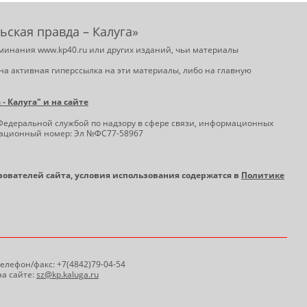
ьская правда – Калуга»
минания www.kp40.ru или других изданий, чьи материалы
на активная гиперссылка на эти материалы, либо на главную
 Калуга" и на сайте
Федеральной службой по надзору в сфере связи, информационных
трационный номер: Эл №ФС77-58967
ьзователей сайта, условия использования содержатся в
Политике
 Телефон/факс: +7(4842)79-04-54
а сайте:
sz@kp.kaluga.ru