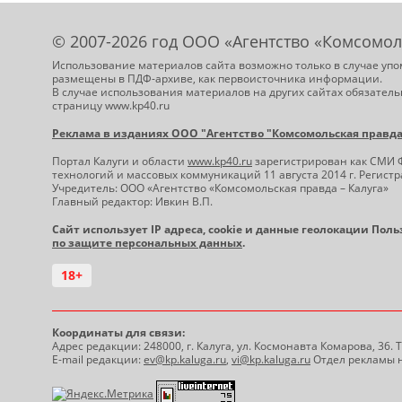
© 2007-2026 год ООО «Агентство «Комсомол
Использование материалов сайта возможно только в случае упо
размещены в ПДФ-архиве, как первоисточника информации.
В случае использования материалов на других сайтах обязатель
страницу www.kp40.ru
Реклама в изданиях ООО "Агентство "Комсомольская правда -
Портал Калуги и области
www.kp40.ru
зарегистрирован как СМИ 
технологий и массовых коммуникаций 11 августа 2014 г. Регис
Учредитель: ООО «Агентство «Комсомольская правда – Калуга»
Главный редактор: Ивкин В.П.
Сайт использует IP адреса, cookie и данные геолокации Пол
по защите персональных данных
.
18+
Координаты для связи:
Адрес редакции: 248000, г. Калуга, ул. Космонавта Комарова, 36.
E-mail редакции:
ev@kp.kaluga.ru
,
vi@kp.kaluga.ru
Отдел рекламы н