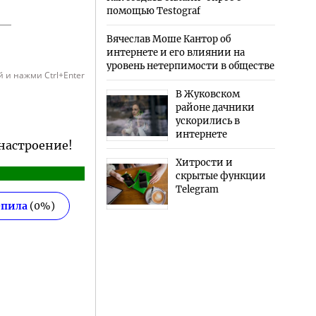
помощью Testograf
Вячеслав Моше Кантор об
интернете и его влиянии на
уровень нетерпимости в обществе
 и нажми Ctrl+Enter
В Жуковском
районе дачники
ускорились в
интернете
 настроение!
Хитрости и
скрытые функции
Telegram
епила
(
0
%)