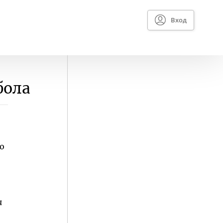
Вход
бола
о
я