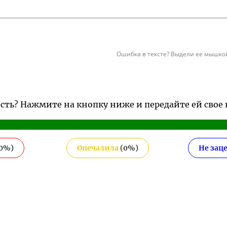
Ошибка в тексте? Выдели ее мышкой
ость? Нажмите на кнопку ниже и передайте ей свое
0
%)
Опечалила
(
0
%)
Не зац