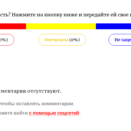
ость? Нажмите на кнопку ниже и передайте ей свое
0
%)
Опечалила
(
0
%)
Не зац
ментарии отсутствуют.
, чтобы оставлять комментарии.
ожете войти
с помощью соцсетей
: