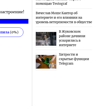
помощью Testograf
 настроение!
Вячеслав Моше Кантор об
интернете и его влиянии на
уровень нетерпимости в обществе
В Жуковском
епила
(
0
%)
районе дачники
ускорились в
интернете
Хитрости и
скрытые функции
Telegram