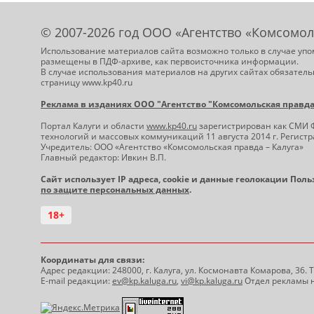
© 2007-2026 год ООО «Агентство «Комсомол
Использование материалов сайта возможно только в случае упо
размещены в ПДФ-архиве, как первоисточника информации.
В случае использования материалов на других сайтах обязатель
страницу www.kp40.ru
Реклама в изданиях ООО "Агентство "Комсомольская правда -
Портал Калуги и области
www.kp40.ru
зарегистрирован как СМИ 
технологий и массовых коммуникаций 11 августа 2014 г. Регис
Учредитель: ООО «Агентство «Комсомольская правда – Калуга»
Главный редактор: Ивкин В.П.
Сайт использует IP адреса, cookie и данные геолокации Пол
по защите персональных данных
.
18+
Координаты для связи:
Адрес редакции: 248000, г. Калуга, ул. Космонавта Комарова, 36.
E-mail редакции:
ev@kp.kaluga.ru
,
vi@kp.kaluga.ru
Отдел рекламы н