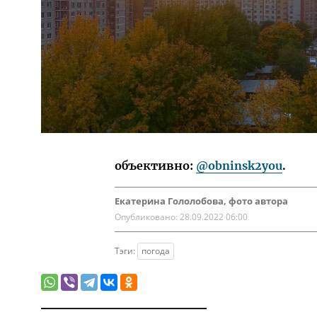
объективно:
@obninsk2you
.
Екатерина Гололобова, фото автора
Опубликовано:
28.09.2022 06:00
Тэги:
погода