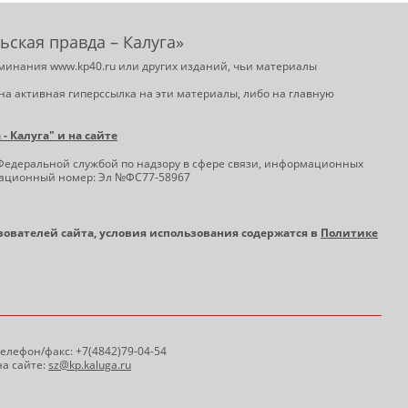
ьская правда – Калуга»
минания www.kp40.ru или других изданий, чьи материалы
на активная гиперссылка на эти материалы, либо на главную
 Калуга" и на сайте
Федеральной службой по надзору в сфере связи, информационных
трационный номер: Эл №ФС77-58967
ьзователей сайта, условия использования содержатся в
Политике
 Телефон/факс: +7(4842)79-04-54
а сайте:
sz@kp.kaluga.ru