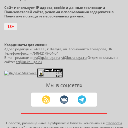
Сайт использует IP адреса, cookie и данные геолокации
Пользователей сайта, условия использования содержатся в
Политике по защите персональных данных
.
18+
Координаты для связи:
Адрес редакции: 248000, г. Калуга, ул. Космонавта Комарова, 36.
Телефон/факс: +7(4842)79-04-54
E-mail редакции:
ev@kp.kaluga.ru
,
vi@kp.kaluga.ru
Отдел рекламы на
сайте:
sz@kp.kaluga.ru
Мы в соцсетях
Новости, размещенные в рубриках «Новости компаний» и
"Новости
партнеров"
с тэгами «реклама», «городская дума», «законодательное