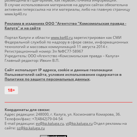
размещены в ПДФ-архиве, как первоисточника информации.
В случае использования материалов на других сайтах обязательна
активная гиперссылка на эти материалы, либо на главную страницу
www.kp40.ru
Реклама в изданиях ООО "Агентство "Комсомольская правда -
Калуга" и на сайте
Портал Калуги и области
www.kp40.ru
зарегистрирован как СМИ
Федеральной службой по надзору в сфере связи, информационных
технологий и массовых коммуникаций 11 августа 2014 г.
Регистрационный номер: Эл №ФС77-58967
Учредитель: ООО «Агентство «Комсомольская правда – Калуга»
Главный редактор: Ивкин В.П.
Сайт использует IP адреса, cookie и данные геолокации
Пользователей сайта, условия использования содержатся в
Политике по защите персональных данных
.
18+
Координаты для связи:
Адрес редакции: 248000, г. Калуга, ул. Космонавта Комарова, 36.
Телефон/факс: +7(4842)79-04-54
E-mail редакции:
ev@kp.kaluga.ru
,
vi@kp.kaluga.ru
Отдел рекламы на
сайте:
sz@kp.kaluga.ru