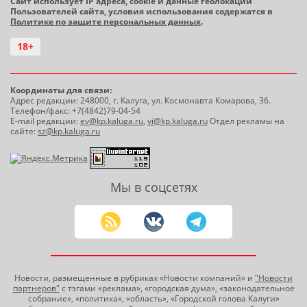
Сайт использует IP адреса, cookie и данные геолокации
Пользователей сайта, условия использования содержатся в
Политике по защите персональных данных
.
18+
Координаты для связи:
Адрес редакции: 248000, г. Калуга, ул. Космонавта Комарова, 36.
Телефон/факс: +7(4842)79-04-54
E-mail редакции:
ev@kp.kaluga.ru
,
vi@kp.kaluga.ru
Отдел рекламы на
сайте:
sz@kp.kaluga.ru
Мы в соцсетях
Новости, размещенные в рубриках «Новости компаний» и
"Новости
партнеров"
с тэгами «реклама», «городская дума», «законодательное
собрание», «политика», «область», «Городской голова Калуги»