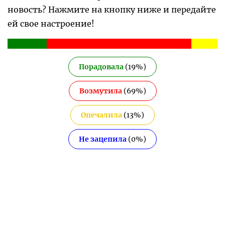
новость? Нажмите на кнопку ниже и передайте
ей свое настроение!
Порадовала
(
19
%)
Возмутила
(
69
%)
Опечалила
(
13
%)
Не зацепила
(
0
%)