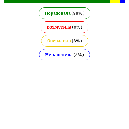
Порадовала
(
88
%)
Возмутила
(
0
%)
Опечалила
(
8
%)
Не зацепила
(
4
%)