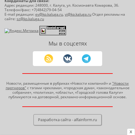
Координаты для связи:
Адрес редакции: 248000, г. Калуга, ул. Космонавта Комарова, 36.
Телефон/факс: +7(4842)79-04-54
E-mail редакции:
ev@kp.kaluga.ru
,
vi@kp.kaluga.ru
Отдел рекламы на
сайте:
sz@kp.kaluga.ru
Мы в соцсетях
Новости, размещенные в рубриках «Новости компаний» и
"Новости
партнеров"
с тэгами «реклама», «городская дума», «законодательное
собрание», «политика», «область», «Городской голова Калуги»
публикуются на договорной, рекламно-информационной основе.
Разработка сайта - alfainform.ru
X