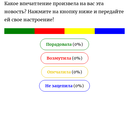
Какое впечатление произвела на вас эта
новость? Нажмите на кнопку ниже и передайте
ей свое настроение!
Порадовала
(
0
%)
Возмутила
(
0
%)
Опечалила
(
0
%)
Не зацепила
(
0
%)