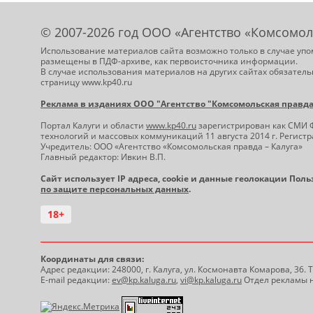
© 2007-2026 год ООО «Агентство «Комсомол
Использование материалов сайта возможно только в случае упо
размещены в ПДФ-архиве, как первоисточника информации.
В случае использования материалов на других сайтах обязатель
страницу www.kp40.ru
Реклама в изданиях ООО "Агентство "Комсомольская правда -
Портал Калуги и области
www.kp40.ru
зарегистрирован как СМИ 
технологий и массовых коммуникаций 11 августа 2014 г. Регис
Учредитель: ООО «Агентство «Комсомольская правда – Калуга»
Главный редактор: Ивкин В.П.
Сайт использует IP адреса, cookie и данные геолокации Пол
по защите персональных данных
.
18+
Координаты для связи:
Адрес редакции: 248000, г. Калуга, ул. Космонавта Комарова, 36.
E-mail редакции:
ev@kp.kaluga.ru
,
vi@kp.kaluga.ru
Отдел рекламы н