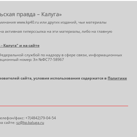
ьская правда – Калуга»
минания www.kp40.ru или других изданий, чьи материалы
на активная гиперссылка на эти материалы, либо на главную
 Калуга" и на сайте
Федеральной службой по надзору в сфере связи, информационных
трационный номер: Эл №ФС77-58967
ьзователей сайта, условия использования содержатся в
Политике
 Телефон/факс: +7(4842)79-04-54
а сайте:
sz@kp.kaluga.ru