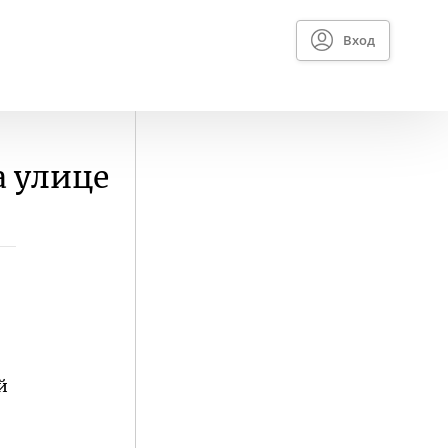
Вход
а улице
й