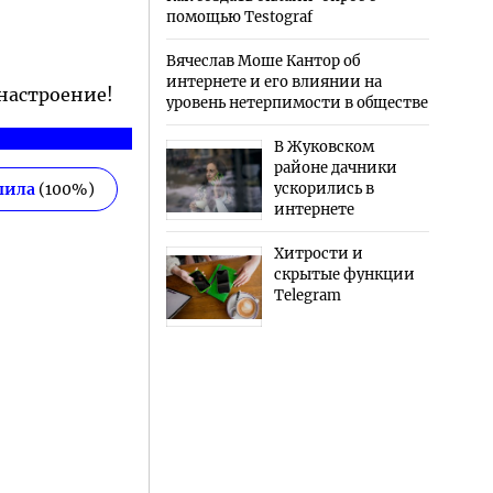
помощью Testograf
Вячеслав Моше Кантор об
интернете и его влиянии на
 настроение!
уровень нетерпимости в обществе
В Жуковском
районе дачники
пила
(
100
%)
ускорились в
интернете
Хитрости и
скрытые функции
Telegram