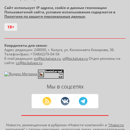
Сайт использует IP адреса, cookie и данные геолокации
Пользователей сайта, условия использования содержатся в
Политике по защите персональных данных
.
18+
Координаты для связи:
Адрес редакции: 248000, г. Калуга, ул. Космонавта Комарова, 36.
Телефон/факс: +7(4842)79-04-54
E-mail редакции:
ev@kp.kaluga.ru
,
vi@kp.kaluga.ru
Отдел рекламы на
сайте:
sz@kp.kaluga.ru
Мы в соцсетях
Новости, размещенные в рубриках «Новости компаний» и
"Новости
партнеров"
с тэгами «реклама», «городская дума», «законодательное