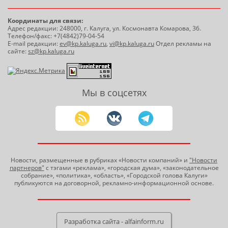
Координаты для связи:
Адрес редакции: 248000, г. Калуга, ул. Космонавта Комарова, 36.
Телефон/факс: +7(4842)79-04-54
E-mail редакции:
ev@kp.kaluga.ru
,
vi@kp.kaluga.ru
Отдел рекламы на
сайте:
sz@kp.kaluga.ru
Мы в соцсетях
Новости, размещенные в рубриках «Новости компаний» и
"Новости
партнеров"
с тэгами «реклама», «городская дума», «законодательное
собрание», «политика», «область», «Городской голова Калуги»
публикуются на договорной, рекламно-информационной основе.
Разработка сайта - alfainform.ru