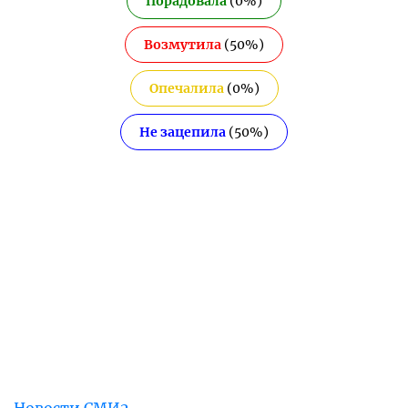
Порадовала
(
0
%)
Возмутила
(
50
%)
Опечалила
(
0
%)
Не зацепила
(
50
%)
Новости СМИ2