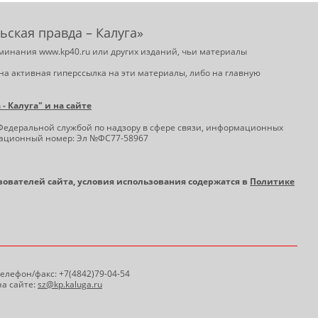
ьская правда – Калуга»
минания www.kp40.ru или других изданий, чьи материалы
на активная гиперссылка на эти материалы, либо на главную
 Калуга" и на сайте
Федеральной службой по надзору в сфере связи, информационных
трационный номер: Эл №ФС77-58967
ьзователей сайта, условия использования содержатся в
Политике
 Телефон/факс: +7(4842)79-04-54
а сайте:
sz@kp.kaluga.ru