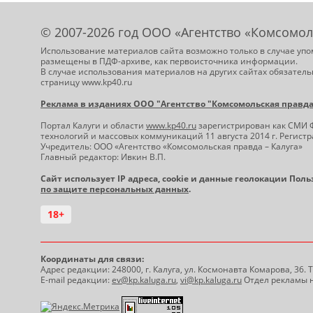
© 2007-2026 год ООО «Агентство «Комсомол
Использование материалов сайта возможно только в случае упо
размещены в ПДФ-архиве, как первоисточника информации.
В случае использования материалов на других сайтах обязатель
страницу www.kp40.ru
Реклама в изданиях ООО "Агентство "Комсомольская правда -
Портал Калуги и области
www.kp40.ru
зарегистрирован как СМИ 
технологий и массовых коммуникаций 11 августа 2014 г. Регис
Учредитель: ООО «Агентство «Комсомольская правда – Калуга»
Главный редактор: Ивкин В.П.
Сайт использует IP адреса, cookie и данные геолокации Пол
по защите персональных данных
.
18+
Координаты для связи:
Адрес редакции: 248000, г. Калуга, ул. Космонавта Комарова, 36.
E-mail редакции:
ev@kp.kaluga.ru
,
vi@kp.kaluga.ru
Отдел рекламы н