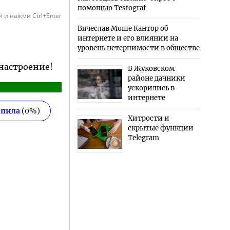
помощью Testograf
 и нажми Ctrl+Enter
Вячеслав Моше Кантор об
интернете и его влиянии на
уровень нетерпимости в обществе
 настроение!
В Жуковском
районе дачники
ускорились в
интернете
епила
(
0
%)
Хитрости и
скрытые функции
Telegram