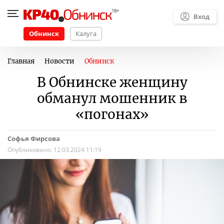
Вход
Обнинск
Калуга
Главная
Новости
Обнинск
В Обнинске женщину
обманул мошенник в
«погонах»
Софья Фирсова
Опубликовано:
12.03.2024 11:19