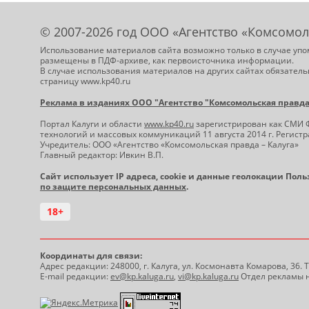
© 2007-2026 год ООО «Агентство «Комсомол
Использование материалов сайта возможно только в случае упо
размещены в ПДФ-архиве, как первоисточника информации.
В случае использования материалов на других сайтах обязатель
страницу www.kp40.ru
Реклама в изданиях ООО "Агентство "Комсомольская правда -
Портал Калуги и области
www.kp40.ru
зарегистрирован как СМИ 
технологий и массовых коммуникаций 11 августа 2014 г. Регис
Учредитель: ООО «Агентство «Комсомольская правда – Калуга»
Главный редактор: Ивкин В.П.
Сайт использует IP адреса, cookie и данные геолокации Пол
по защите персональных данных
.
18+
Координаты для связи:
Адрес редакции: 248000, г. Калуга, ул. Космонавта Комарова, 36.
E-mail редакции:
ev@kp.kaluga.ru
,
vi@kp.kaluga.ru
Отдел рекламы н