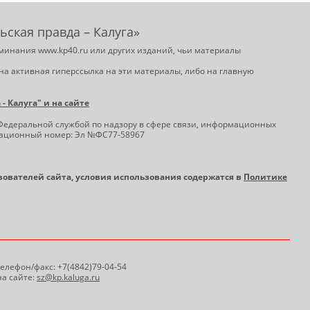
ьская правда – Калуга»
минания www.kp40.ru или других изданий, чьи материалы
на активная гиперссылка на эти материалы, либо на главную
 Калуга" и на сайте
Федеральной службой по надзору в сфере связи, информационных
трационный номер: Эл №ФС77-58967
ьзователей сайта, условия использования содержатся в
Политике
 Телефон/факс: +7(4842)79-04-54
а сайте:
sz@kp.kaluga.ru