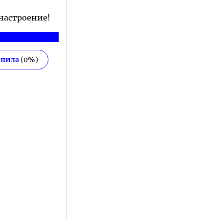
 настроение!
епила
(
0
%)