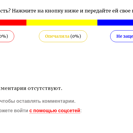
ость? Нажмите на кнопку ниже и передайте ей свое
0
%)
Опечалила
(
0
%)
Не зац
ментарии отсутствуют.
, чтобы оставлять комментарии.
ожете войти
с помощью соцсетей
: