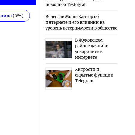
помощью Testograf
епила
(
0
%)
Вячеслав Моше Кантор об
интернете и его влиянии на
уровень нетерпимости в обществе
В Жуковском
районе дачники
ускорились в
интернете
Хитрости и
скрытые функции
Telegram