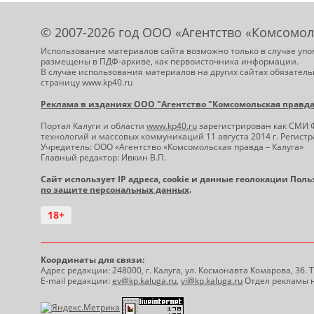
© 2007-2026 год ООО «Агентство «Комсомол
Использование материалов сайта возможно только в случае упо
размещены в ПДФ-архиве, как первоисточника информации.
В случае использования материалов на других сайтах обязатель
страницу www.kp40.ru
Реклама в изданиях ООО "Агентство "Комсомольская правда -
Портал Калуги и области
www.kp40.ru
зарегистрирован как СМИ 
технологий и массовых коммуникаций 11 августа 2014 г. Регис
Учредитель: ООО «Агентство «Комсомольская правда – Калуга»
Главный редактор: Ивкин В.П.
Сайт использует IP адреса, cookie и данные геолокации Пол
по защите персональных данных
.
18+
Координаты для связи:
Адрес редакции: 248000, г. Калуга, ул. Космонавта Комарова, 36.
E-mail редакции:
ev@kp.kaluga.ru
,
vi@kp.kaluga.ru
Отдел рекламы н