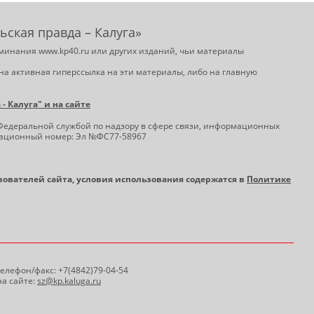
ьская правда – Калуга»
минания www.kp40.ru или других изданий, чьи материалы
на активная гиперссылка на эти материалы, либо на главную
 Калуга" и на сайте
Федеральной службой по надзору в сфере связи, информационных
трационный номер: Эл №ФС77-58967
ьзователей сайта, условия использования содержатся в
Политике
 Телефон/факс: +7(4842)79-04-54
а сайте:
sz@kp.kaluga.ru