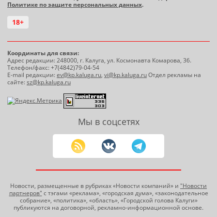
Политике по защите персональных данных
.
18+
Координаты для связи:
Адрес редакции: 248000, г. Калуга, ул. Космонавта Комарова, 36.
Телефон/факс: +7(4842)79-04-54
E-mail редакции:
ev@kp.kaluga.ru
,
vi@kp.kaluga.ru
Отдел рекламы на
сайте:
sz@kp.kaluga.ru
Мы в соцсетях
Новости, размещенные в рубриках «Новости компаний» и
"Новости
партнеров"
с тэгами «реклама», «городская дума», «законодательное
собрание», «политика», «область», «Городской голова Калуги»
публикуются на договорной, рекламно-информационной основе.