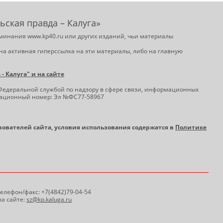
ьская правда – Калуга»
минания www.kp40.ru или других изданий, чьи материалы
на активная гиперссылка на эти материалы, либо на главную
 Калуга" и на сайте
Федеральной службой по надзору в сфере связи, информационных
трационный номер: Эл №ФС77-58967
ьзователей сайта, условия использования содержатся в
Политике
 Телефон/факс: +7(4842)79-04-54
а сайте:
sz@kp.kaluga.ru