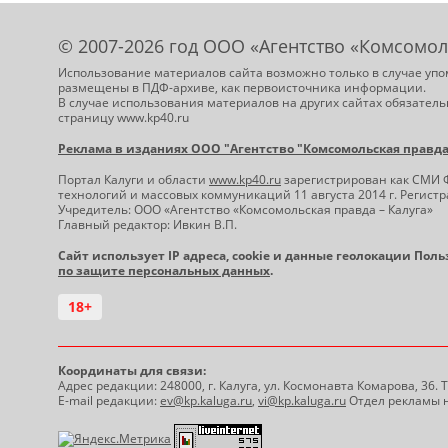
© 2007-2026 год ООО «Агентство «Комсомол
Использование материалов сайта возможно только в случае упо
размещены в ПДФ-архиве, как первоисточника информации.
В случае использования материалов на других сайтах обязатель
страницу www.kp40.ru
Реклама в изданиях ООО "Агентство "Комсомольская правда -
Портал Калуги и области
www.kp40.ru
зарегистрирован как СМИ 
технологий и массовых коммуникаций 11 августа 2014 г. Регис
Учредитель: ООО «Агентство «Комсомольская правда – Калуга»
Главный редактор: Ивкин В.П.
Сайт использует IP адреса, cookie и данные геолокации Пол
по защите персональных данных
.
18+
Координаты для связи:
Адрес редакции: 248000, г. Калуга, ул. Космонавта Комарова, 36.
E-mail редакции:
ev@kp.kaluga.ru
,
vi@kp.kaluga.ru
Отдел рекламы н