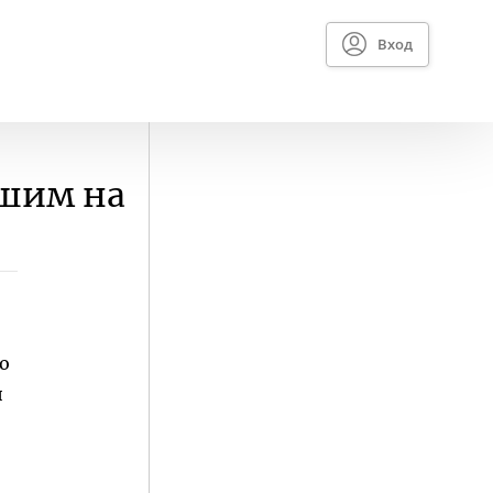
Вход
вшим на
о
и