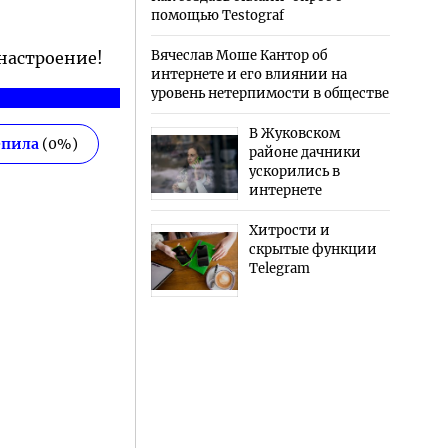
помощью Testograf
Вячеслав Моше Кантор об
 настроение!
интернете и его влиянии на
уровень нетерпимости в обществе
В Жуковском
епила
(
0
%)
районе дачники
ускорились в
интернете
Хитрости и
скрытые функции
Telegram