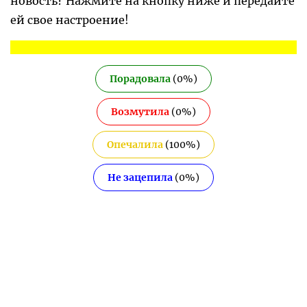
новость? Нажмите на кнопку ниже и передайте
ей свое настроение!
Порадовала
(
0
%)
Возмутила
(
0
%)
Опечалила
(
100
%)
Не зацепила
(
0
%)