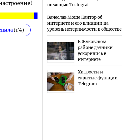
 настроение!
помощью Testograf
Вячеслав Моше Кантор об
интернете и его влиянии на
уровень нетерпимости в обществе
епила
(
1
%)
В Жуковском
районе дачники
ускорились в
интернете
Хитрости и
скрытые функции
Telegram