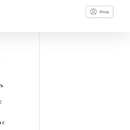
Вход
ть
с
 с