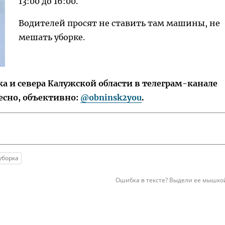
13:00 до 16:00.
Водителей просят не ставить там машины, не
мешать уборке.
 и севера Калужской области в телеграм-канале
есно, объективно:
@obninsk2you
.
уборка
Ошибка в тексте? Выдели ее мышкой