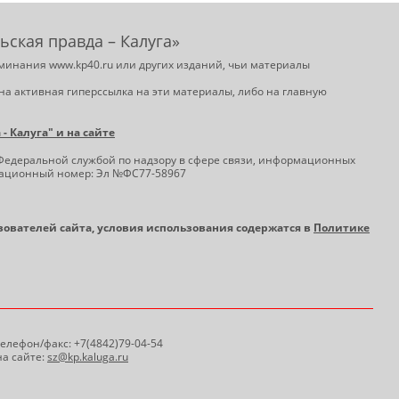
ьская правда – Калуга»
минания www.kp40.ru или других изданий, чьи материалы
на активная гиперссылка на эти материалы, либо на главную
 Калуга" и на сайте
Федеральной службой по надзору в сфере связи, информационных
трационный номер: Эл №ФС77-58967
ьзователей сайта, условия использования содержатся в
Политике
 Телефон/факс: +7(4842)79-04-54
а сайте:
sz@kp.kaluga.ru