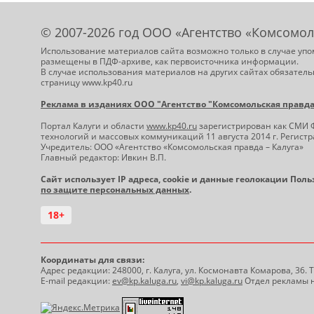
© 2007-2026 год ООО «Агентство «Комсомол
Использование материалов сайта возможно только в случае упо
размещены в ПДФ-архиве, как первоисточника информации.
В случае использования материалов на других сайтах обязатель
страницу www.kp40.ru
Реклама в изданиях ООО "Агентство "Комсомольская правда -
Портал Калуги и области
www.kp40.ru
зарегистрирован как СМИ 
технологий и массовых коммуникаций 11 августа 2014 г. Регис
Учредитель: ООО «Агентство «Комсомольская правда – Калуга»
Главный редактор: Ивкин В.П.
Сайт использует IP адреса, cookie и данные геолокации Пол
по защите персональных данных
.
18+
Координаты для связи:
Адрес редакции: 248000, г. Калуга, ул. Космонавта Комарова, 36.
E-mail редакции:
ev@kp.kaluga.ru
,
vi@kp.kaluga.ru
Отдел рекламы н