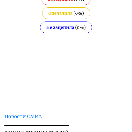
Опечалила
(
0
%)
Не зацепила
(
0
%)
Новости СМИ2