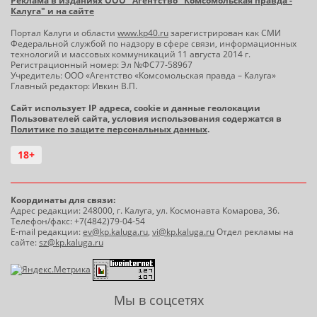
Реклама в изданиях ООО "Агентство "Комсомольская правда -
Калуга" и на сайте
Портал Калуги и области
www.kp40.ru
зарегистрирован как СМИ
Федеральной службой по надзору в сфере связи, информационных
технологий и массовых коммуникаций 11 августа 2014 г.
Регистрационный номер: Эл №ФС77-58967
Учредитель: ООО «Агентство «Комсомольская правда – Калуга»
Главный редактор: Ивкин В.П.
Сайт использует IP адреса, cookie и данные геолокации
Пользователей сайта, условия использования содержатся в
Политике по защите персональных данных
.
18+
Координаты для связи:
Адрес редакции: 248000, г. Калуга, ул. Космонавта Комарова, 36.
Телефон/факс: +7(4842)79-04-54
E-mail редакции:
ev@kp.kaluga.ru
,
vi@kp.kaluga.ru
Отдел рекламы на
сайте:
sz@kp.kaluga.ru
Мы в соцсетях