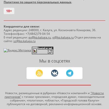
Политике по защите персональных данных
.
18+
Координаты для связи:
Адрес редакции: 248000, г. Калуга, ул. Космонавта Комарова, 36.
Телефон/факс: +7(4842)79-04-54
E-mail редакции:
ev@kp.kaluga.ru
,
vi@kp.kaluga.ru
Отдел рекламы на
сайте:
sz@kp.kaluga.ru
Мы в соцсетях
Новости, размещенные в рубриках «Новости компаний» и
"Новости
партнеров"
с тэгами «реклама», «городская дума», «законодательное
собрание», «политика», «область», «Городской голова Калуги»
публикуются на договорной, рекламно-информационной основе.