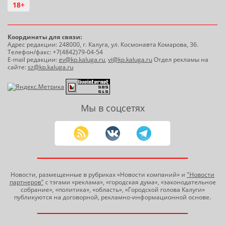
18+
Координаты для связи:
Адрес редакции: 248000, г. Калуга, ул. Космонавта Комарова, 36.
Телефон/факс: +7(4842)79-04-54
E-mail редакции:
ev@kp.kaluga.ru
,
vi@kp.kaluga.ru
Отдел рекламы на
сайте:
sz@kp.kaluga.ru
Мы в соцсетях
Новости, размещенные в рубриках «Новости компаний» и
"Новости
партнеров"
с тэгами «реклама», «городская дума», «законодательное
собрание», «политика», «область», «Городской голова Калуги»
публикуются на договорной, рекламно-информационной основе.