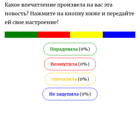
Какое впечатление произвела на вас эта
новость? Нажмите на кнопку ниже и передайте
ей свое настроение!
Порадовала
(
0
%)
Возмутила
(
0
%)
Опечалила
(
0
%)
Не зацепила
(
0
%)