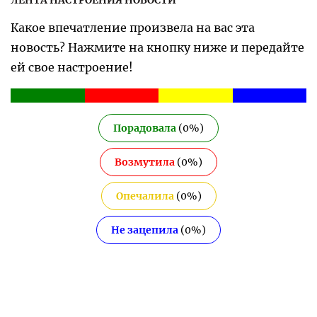
Какое впечатление произвела на вас эта
новость? Нажмите на кнопку ниже и передайте
ей свое настроение!
Порадовала
(
0
%)
Возмутила
(
0
%)
Опечалила
(
0
%)
Не зацепила
(
0
%)