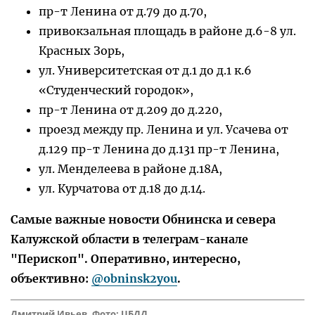
пр-т Ленина от д.79 до д.70,
привокзальная площадь в районе д.6-8 ул.
Красных Зорь,
ул. Университетская от д.1 до д.1 к.6
«Студенческий городок»,
пр-т Ленина от д.209 до д.220,
проезд между пр. Ленина и ул. Усачева от
д.129 пр-т Ленина до д.131 пр-т Ленина,
ул. Менделеева в районе д.18А,
ул. Курчатова от д.18 до д.14.
Самые важные новости Обнинска и севера
Калужской области в телеграм-канале
"Перископ". Оперативно, интересно,
объективно:
@obninsk2you
.
Дмитрий Ивьев. Фото: ЦБДД.