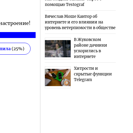
помощью Testograf
Вячеслав Моше Кантор об
интернете и его влиянии на
 настроение!
уровень нетерпимости в обществе
В Жуковском
районе дачники
епила
(
25
%)
ускорились в
интернете
Хитрости и
скрытые функции
Telegram