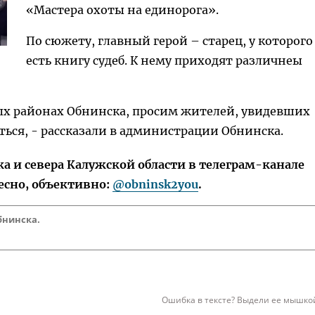
«Мастера охоты на единорога».
По сюжету, главный герой – старец, у которого
есть книгу судеб. К нему приходят различнеы
ных районах Обнинска, просим жителей, увидевших
ться, - рассказали в администрации Обнинска.
 и севера Калужской области в телеграм-канале
есно, объективно:
@obninsk2you
.
бнинска.
Ошибка в тексте? Выдели ее мышкой