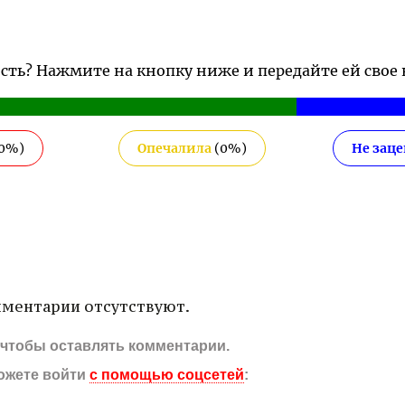
ость? Нажмите на кнопку ниже и передайте ей свое
0
%)
Опечалила
(
0
%)
Не зац
ментарии отсутствуют.
, чтобы оставлять комментарии.
ожете войти
с помощью соцсетей
: