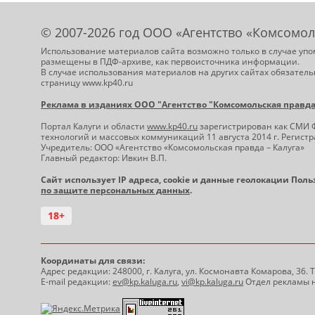
© 2007-2026 год ООО «Агентство «Комсомол
Использование материалов сайта возможно только в случае упо
размещены в ПДФ-архиве, как первоисточника информации.
В случае использования материалов на других сайтах обязатель
страницу www.kp40.ru
Реклама в изданиях ООО "Агентство "Комсомольская правда -
Портал Калуги и области
www.kp40.ru
зарегистрирован как СМИ 
технологий и массовых коммуникаций 11 августа 2014 г. Регис
Учредитель: ООО «Агентство «Комсомольская правда – Калуга»
Главный редактор: Ивкин В.П.
Сайт использует IP адреса, cookie и данные геолокации Пол
по защите персональных данных
.
18+
Координаты для связи:
Адрес редакции: 248000, г. Калуга, ул. Космонавта Комарова, 36.
E-mail редакции:
ev@kp.kaluga.ru
,
vi@kp.kaluga.ru
Отдел рекламы н