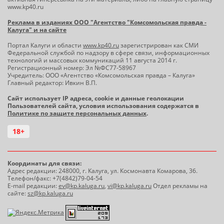
www.kp40.ru
Реклама в изданиях ООО "Агентство "Комсомольская правда -
Калуга" и на сайте
Портал Калуги и области
www.kp40.ru
зарегистрирован как СМИ
Федеральной службой по надзору в сфере связи, информационных
технологий и массовых коммуникаций 11 августа 2014 г.
Регистрационный номер: Эл №ФС77-58967
Учредитель: ООО «Агентство «Комсомольская правда – Калуга»
Главный редактор: Ивкин В.П.
Сайт использует IP адреса, cookie и данные геолокации
Пользователей сайта, условия использования содержатся в
Политике по защите персональных данных
.
18+
Координаты для связи:
Адрес редакции: 248000, г. Калуга, ул. Космонавта Комарова, 36.
Телефон/факс: +7(4842)79-04-54
E-mail редакции:
ev@kp.kaluga.ru
,
vi@kp.kaluga.ru
Отдел рекламы на
сайте:
sz@kp.kaluga.ru