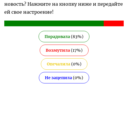
новость? Нажмите на кнопку ниже и передайте
ей свое настроение!
Порадовала
(
83
%)
Возмутила
(
17
%)
Опечалила
(
0
%)
Не зацепила
(
0
%)