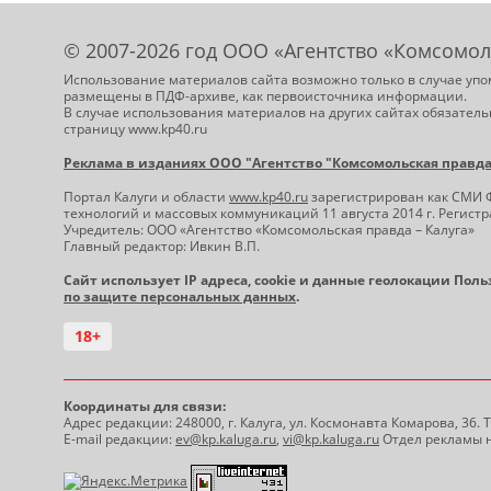
© 2007-2026 год ООО «Агентство «Комсомол
Использование материалов сайта возможно только в случае упо
размещены в ПДФ-архиве, как первоисточника информации.
В случае использования материалов на других сайтах обязатель
страницу www.kp40.ru
Реклама в изданиях ООО "Агентство "Комсомольская правда -
Портал Калуги и области
www.kp40.ru
зарегистрирован как СМИ 
технологий и массовых коммуникаций 11 августа 2014 г. Регис
Учредитель: ООО «Агентство «Комсомольская правда – Калуга»
Главный редактор: Ивкин В.П.
Сайт использует IP адреса, cookie и данные геолокации Пол
по защите персональных данных
.
18+
Координаты для связи:
Адрес редакции: 248000, г. Калуга, ул. Космонавта Комарова, 36.
E-mail редакции:
ev@kp.kaluga.ru
,
vi@kp.kaluga.ru
Отдел рекламы н