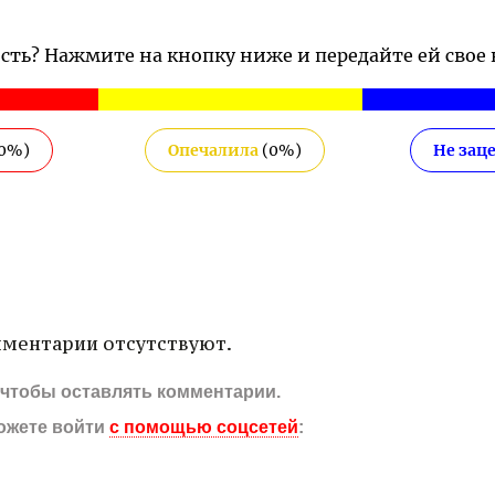
ость? Нажмите на кнопку ниже и передайте ей свое
0
%)
Опечалила
(
0
%)
Не зац
ментарии отсутствуют.
, чтобы оставлять комментарии.
ожете войти
с помощью соцсетей
: