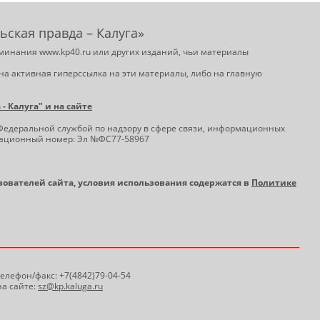
ьская правда – Калуга»
минания www.kp40.ru или других изданий, чьи материалы
на активная гиперссылка на эти материалы, либо на главную
 Калуга" и на сайте
Федеральной службой по надзору в сфере связи, информационных
трационный номер: Эл №ФС77-58967
ьзователей сайта, условия использования содержатся в
Политике
 Телефон/факс: +7(4842)79-04-54
а сайте:
sz@kp.kaluga.ru