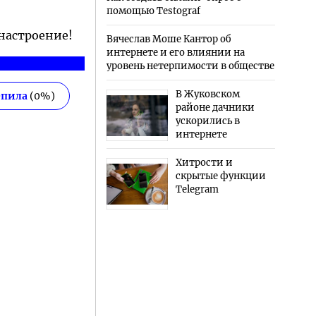
помощью Testograf
 настроение!
Вячеслав Моше Кантор об
интернете и его влиянии на
уровень нетерпимости в обществе
В Жуковском
епила
(
0
%)
районе дачники
ускорились в
интернете
Хитрости и
скрытые функции
Telegram