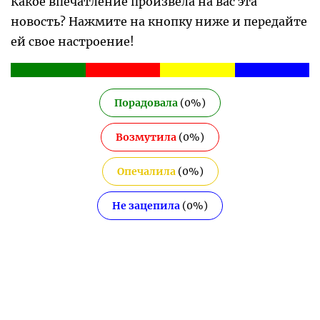
Какое впечатление произвела на вас эта
новость? Нажмите на кнопку ниже и передайте
ей свое настроение!
Порадовала
(
0
%)
Возмутила
(
0
%)
Опечалила
(
0
%)
Не зацепила
(
0
%)