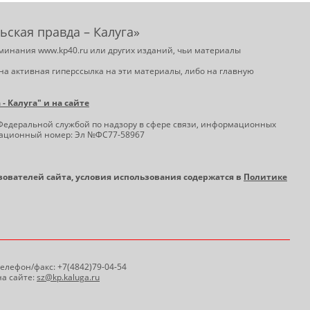
ьская правда – Калуга»
минания www.kp40.ru или других изданий, чьи материалы
на активная гиперссылка на эти материалы, либо на главную
 Калуга" и на сайте
Федеральной службой по надзору в сфере связи, информационных
трационный номер: Эл №ФС77-58967
ьзователей сайта, условия использования содержатся в
Политике
 Телефон/факс: +7(4842)79-04-54
а сайте:
sz@kp.kaluga.ru