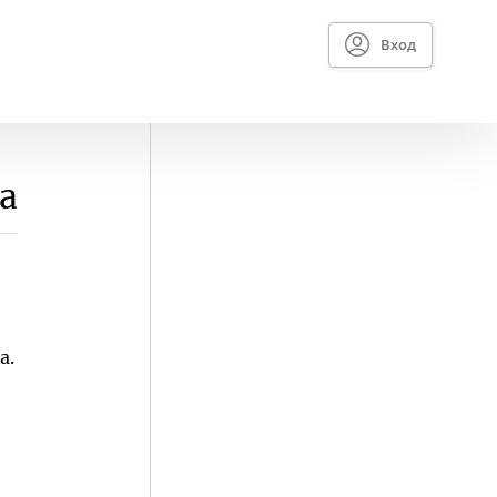
Вход
а
а.