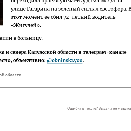
переходила проезжую часть у дома №27а на
улице Гагарина на зеленый сигнал светофора. 
этот момент ее сбил 72-летний водитель
«Жигулей».
вили в больницу.
 и севера Калужской области в телеграм-канале
есно, объективно:
@obninsk2you
.
ой области.
Ошибка в тексте? Выдели ее мышкой