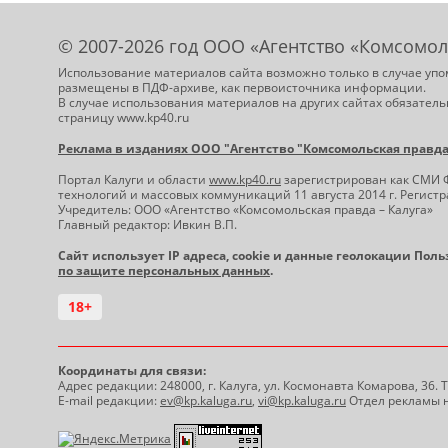
© 2007-2026 год ООО «Агентство «Комсомол
Использование материалов сайта возможно только в случае упо
размещены в ПДФ-архиве, как первоисточника информации.
В случае использования материалов на других сайтах обязатель
страницу www.kp40.ru
Реклама в изданиях ООО "Агентство "Комсомольская правда -
Портал Калуги и области
www.kp40.ru
зарегистрирован как СМИ 
технологий и массовых коммуникаций 11 августа 2014 г. Регис
Учредитель: ООО «Агентство «Комсомольская правда – Калуга»
Главный редактор: Ивкин В.П.
Сайт использует IP адреса, cookie и данные геолокации Пол
по защите персональных данных
.
18+
Координаты для связи:
Адрес редакции: 248000, г. Калуга, ул. Космонавта Комарова, 36.
E-mail редакции:
ev@kp.kaluga.ru
,
vi@kp.kaluga.ru
Отдел рекламы н