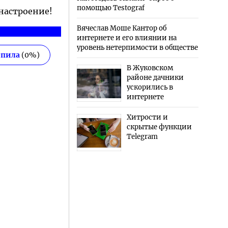
помощью Testograf
 настроение!
Вячеслав Моше Кантор об
интернете и его влиянии на
уровень нетерпимости в обществе
епила
(
0
%)
В Жуковском
районе дачники
ускорились в
интернете
Хитрости и
скрытые функции
Telegram