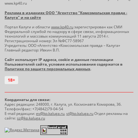
www.kp40.ru
Реклама в изданиях ООО "Агентство "Комсомольская правда -
Калуга" и на сайте
Портал Калуги и области
www.kp40.ru
зарегистрирован как СМИ
Федеральной службой по надзору в сфере связи, информационных
технологий и массовых коммуникаций 11 августа 2014 г.
Регистрационный номер: Эл №ФС77-58967
Учредитель: ООО «Агентство «Комсомольская правда – Калуга»
Главный редактор: Ивкин В.П.
Сайт использует IP адреса, cookie и данные геолокации
Пользователей сайта, условия использования содержатся в
Политике по защите персональных данных
.
18+
Координаты для связи:
Адрес редакции: 248000, г. Калуга, ул. Космонавта Комарова, 36.
Телефон/факс: +7(4842)79-04-54
E-mail редакции:
ev@kp.kaluga.ru
,
vi@kp.kaluga.ru
Отдел рекламы на
сайте:
sz@kp.kaluga.ru