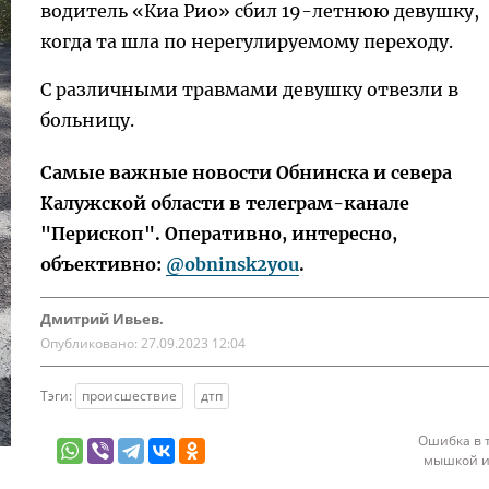
водитель «Киа Рио» сбил 19-летнюю девушку,
когда та шла по нерегулируемому переходу.
С различными травмами девушку отвезли в
больницу.
Самые важные новости Обнинска и севера
Калужской области в телеграм-канале
"Перископ". Оперативно, интересно,
объективно:
@obninsk2you
.
Дмитрий Ивьев.
Опубликовано:
27.09.2023 12:04
Тэги:
происшествие
дтп
Ошибка в 
мышкой и 