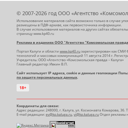
© 2007-2026 год ООО «Агентство «Комсомол
Использование материалов сайта возможно только в случае упо
размещены в ПДФ-архиве, как первоисточника информации.
В случае использования материалов на других сайтах обязатель
страницу www.kp40.ru
Реклама в изданиях ООО "Агентство "Комсомольская правда -
Портал Калуги и области
www.kp40.ru
зарегистрирован как СМИ 
технологий и массовых коммуникаций 11 августа 2014 г. Регис
Учредитель: ООО «Агентство «Комсомольская правда – Калуга»
Главный редактор: Ивкин В.П.
Сайт использует IP адреса, cookie и данные геолокации Пол
по защите персональных данных
.
18+
Координаты для связи:
Адрес редакции: 248000, г. Калуга, ул. Космонавта Комарова, 36.
E-mail редакции:
ev@kp.kaluga.ru
,
vi@kp.kaluga.ru
Отдел рекламы н