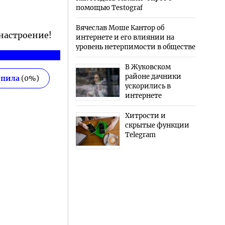
помощью Testograf
Вячеслав Моше Кантор об
 настроение!
интернете и его влиянии на
уровень нетерпимости в обществе
В Жуковском
районе дачники
епила
(
0
%)
ускорились в
интернете
Хитрости и
скрытые функции
Telegram