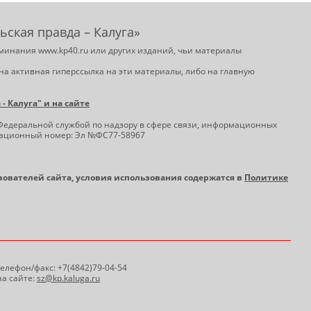
ьская правда – Калуга»
минания www.kp40.ru или других изданий, чьи материалы
на активная гиперссылка на эти материалы, либо на главную
 Калуга" и на сайте
Федеральной службой по надзору в сфере связи, информационных
трационный номер: Эл №ФС77-58967
ьзователей сайта, условия использования содержатся в
Политике
 Телефон/факс: +7(4842)79-04-54
а сайте:
sz@kp.kaluga.ru