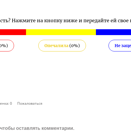
ость? Нажмите на кнопку ниже и передайте ей свое
0
%)
Опечалила
(
0
%)
Не зац
енка:
0
Пожаловаться
, чтобы оставлять комментарии.