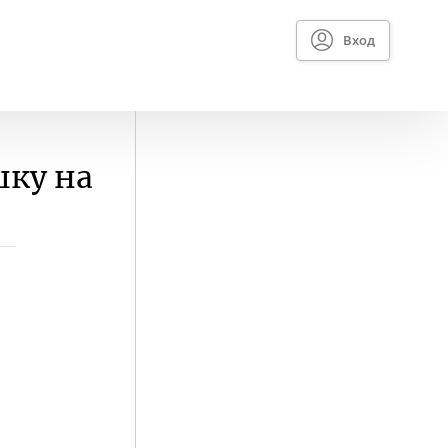
Вход
шку на