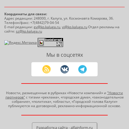
Координаты для связи:
Адрес редакции: 248000, г. Калуга, ул. Космонавта Комарова, 36.
Телефон/факс: +7(4842)79-04-54
E-mail редакции:
ev@kp.kaluga.ru
,
vi@kp.kaluga.ru
Отдел рекламы на
сайте:
sz@kp.kaluga.ru
Мы в соцсетях
Новости, размещенные в рубриках «Новости компаний» и
"Новости
партнеров"
с тэгами «реклама», «городская дума», «законодательное
собрание», «политика», «область», «Городской голова Калуги»
публикуются на договорной, рекламно-информационной основе.
Разработка сайта - alfainform.ru