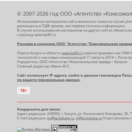
© 2007-2026 год ООО «Агентство «Комсомол
Использование материалов сайта возможно только в случае упо
размещены в ПДФ-архиве, как первоисточника информации.
В случае использования материалов на других сайтах обязатель
страницу www.kp40.ru
Реклама в изданиях ООО "Агентство "Комсомольская правда -
Портал Калуги и области
www.kp40.ru
зарегистрирован как СМИ 
технологий и массовых коммуникаций 11 августа 2014 г. Регис
Учредитель: ООО «Агентство «Комсомольская правда – Калуга»
Главный редактор: Ивкин В.П.
Сайт использует IP адреса, cookie и данные геолокации Пол
по защите персональных данных
.
18+
Координаты для связи:
Адрес редакции: 248000, г. Калуга, ул. Космонавта Комарова, 36.
E-mail редакции:
ev@kp.kaluga.ru
,
vi@kp.kaluga.ru
Отдел рекламы н