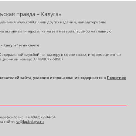
ьская правда – Калуга»
минания www.kp40.ru или других изданий, чьи материалы
на активная гиперссылка на эти материалы, либо на главную
 Калуга" и на сайте
Федеральной службой по надзору в сфере связи, информационных
трационный номер: Эл №ФС77-58967
ьзователей сайта, условия использования содержатся в
Политике
 Телефон/факс: +7(4842)79-04-54
а сайте:
sz@kp.kaluga.ru