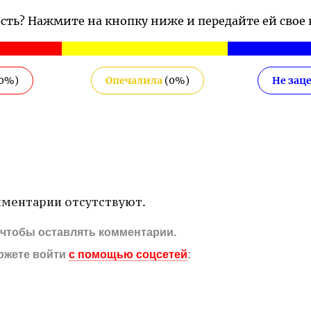
ость? Нажмите на кнопку ниже и передайте ей свое
0
%)
Опечалила
(
0
%)
Не зац
ментарии отсутствуют.
, чтобы оставлять комментарии.
ожете войти
с помощью соцсетей
: