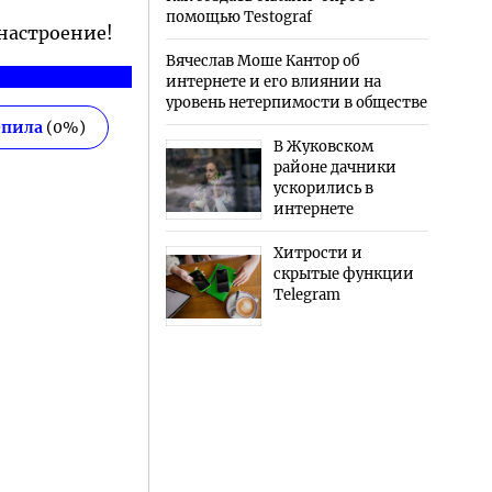
помощью Testograf
 настроение!
Вячеслав Моше Кантор об
интернете и его влиянии на
уровень нетерпимости в обществе
епила
(
0
%)
В Жуковском
районе дачники
ускорились в
интернете
Хитрости и
скрытые функции
Telegram