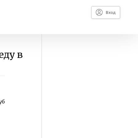
Вход
еду в
уб