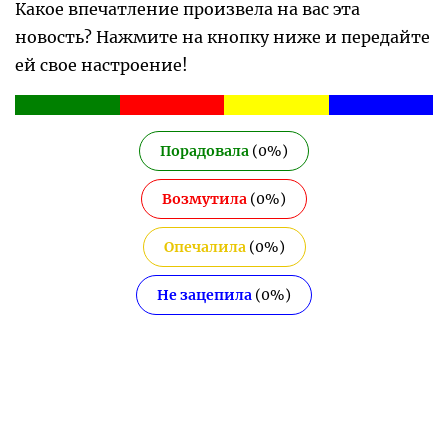
Какое впечатление произвела на вас эта
новость? Нажмите на кнопку ниже и передайте
ей свое настроение!
Порадовала
(
0
%)
Возмутила
(
0
%)
Опечалила
(
0
%)
Не зацепила
(
0
%)