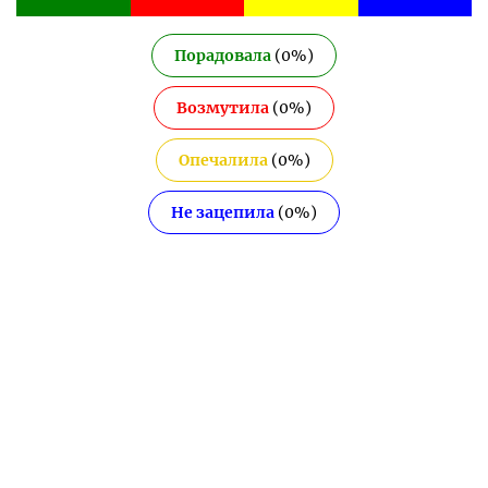
Порадовала
(
0
%)
Возмутила
(
0
%)
Опечалила
(
0
%)
Не зацепила
(
0
%)