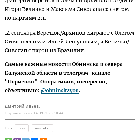
Дмитрий Веретюк и Алексей Архипов победили
Игоря Величко и Максима Сиволапа со счетом
по партиям 2:1.
14 сентября Веретюк/Архипов сыграют с Олегом
Стояновским и Ильей Лешуковым, а Величко/
Сиволап с парой из Бразилии.
Самые важные новости Обнинска и севера
Калужской области в телеграм-канале
"Перископ". Оперативно, интересно,
объективно:
@obninsk2you
.
Дмитрий Ивьев.
Опубликовано:
14.09.2023 10:44
Тэги:
спорт
волейбол