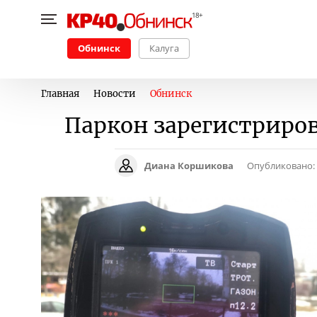
Обнинск
Калуга
Главная
Новости
Обнинск
Паркон зарегистриров
Диана Коршикова
Опубликовано: