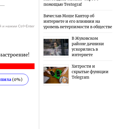
помощью Testograf
Вячеслав Моше Кантор об
интернете и его влиянии на
 и нажми Ctrl+Enter
уровень нетерпимости в обществе
В Жуковском
районе дачники
ускорились в
 настроение!
интернете
Хитрости и
скрытые функции
Telegram
епила
(
0
%)