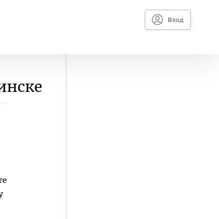
Вход
инске
те
у