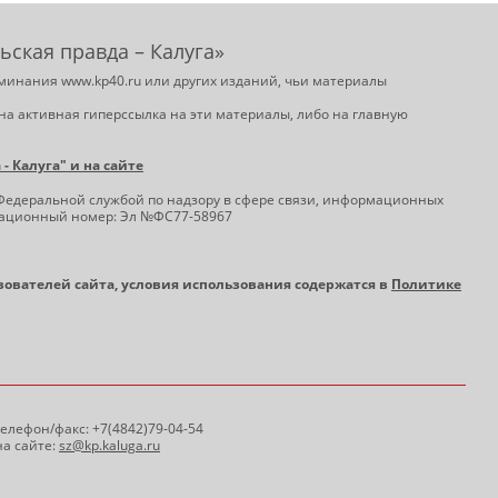
ьская правда – Калуга»
минания www.kp40.ru или других изданий, чьи материалы
на активная гиперссылка на эти материалы, либо на главную
 Калуга" и на сайте
Федеральной службой по надзору в сфере связи, информационных
трационный номер: Эл №ФС77-58967
ьзователей сайта, условия использования содержатся в
Политике
 Телефон/факс: +7(4842)79-04-54
а сайте:
sz@kp.kaluga.ru