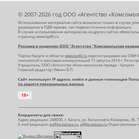
© 2007-2026 год ООО «Агентство «Комсомол
Использование материалов сайта возможно только в случае упо
размещены в ПДФ-архиве, как первоисточника информации.
В случае использования материалов на других сайтах обязатель
страницу www.kp40.ru
Реклама в изданиях ООО "Агентство "Комсомольская правда -
Портал Калуги и области
www.kp40.ru
зарегистрирован как СМИ 
технологий и массовых коммуникаций 11 августа 2014 г. Регис
Учредитель: ООО «Агентство «Комсомольская правда – Калуга»
Главный редактор: Ивкин В.П.
Сайт использует IP адреса, cookie и данные геолокации Пол
по защите персональных данных
.
18+
Координаты для связи:
Адрес редакции: 248000, г. Калуга, ул. Космонавта Комарова, 36.
E-mail редакции:
ev@kp.kaluga.ru
,
vi@kp.kaluga.ru
Отдел рекламы н