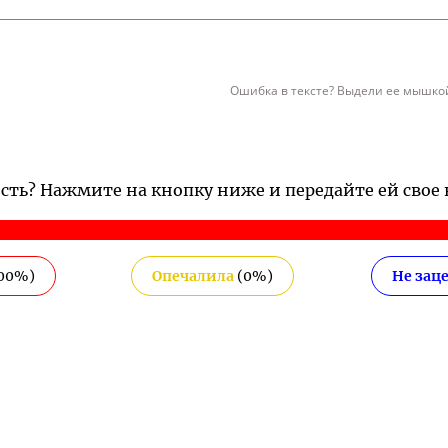
Ошибка в тексте? Выдели ее мышкой
ость? Нажмите на кнопку ниже и передайте ей свое
00
%)
Опечалила
(
0
%)
Не зац