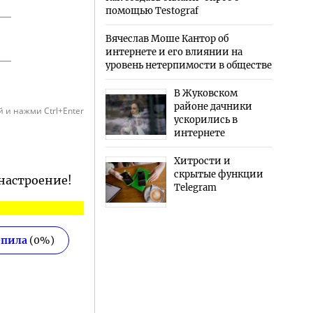
помощью Testograf
Вячеслав Моше Кантор об
интернете и его влиянии на
уровень нетерпимости в обществе
В Жуковском
районе дачники
 и нажми Ctrl+Enter
ускорились в
интернете
Хитрости и
скрытые функции
 настроение!
Telegram
епила
(
0
%)