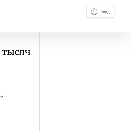
Вход
 тысяч
те