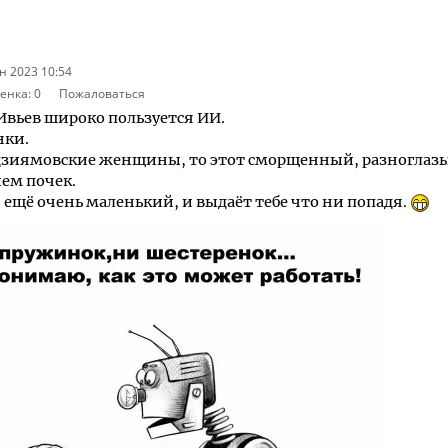
н 2023 10:54
енка:
0
Пожаловаться
вьев широко пользуется ИИ.
нки.
удзиямовские женщины, то этот сморщенный, разноглаз
ем почек.
ещё очень маленький, и выдаёт тебе что ни попадя.