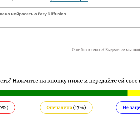
но нейросетью Easy Diffusion.
Ошибка в тексте? Выдели ее мышкой
ость? Нажмите на кнопку ниже и передайте ей свое
0
%)
Опечалила
(
17
%)
Не зац