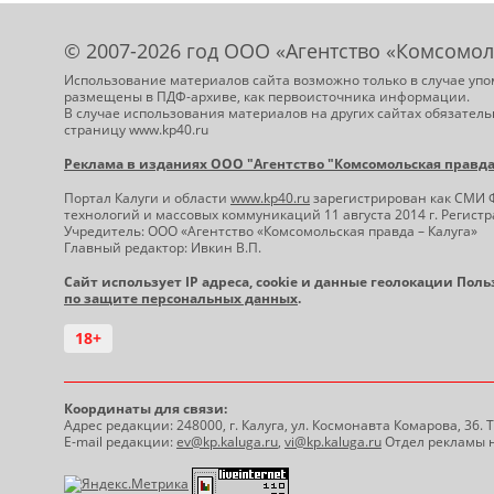
© 2007-2026 год ООО «Агентство «Комсомол
Использование материалов сайта возможно только в случае упо
размещены в ПДФ-архиве, как первоисточника информации.
В случае использования материалов на других сайтах обязатель
страницу www.kp40.ru
Реклама в изданиях ООО "Агентство "Комсомольская правда -
Портал Калуги и области
www.kp40.ru
зарегистрирован как СМИ 
технологий и массовых коммуникаций 11 августа 2014 г. Регис
Учредитель: ООО «Агентство «Комсомольская правда – Калуга»
Главный редактор: Ивкин В.П.
Сайт использует IP адреса, cookie и данные геолокации Пол
по защите персональных данных
.
18+
Координаты для связи:
Адрес редакции: 248000, г. Калуга, ул. Космонавта Комарова, 36.
E-mail редакции:
ev@kp.kaluga.ru
,
vi@kp.kaluga.ru
Отдел рекламы н