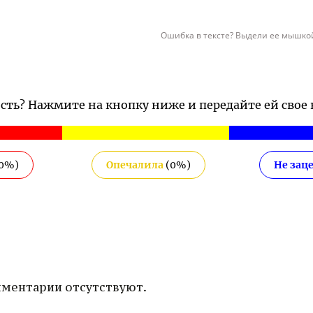
Ошибка в тексте? Выдели ее мышкой
ость? Нажмите на кнопку ниже и передайте ей свое
0
%)
Опечалила
(
0
%)
Не зац
ментарии отсутствуют.