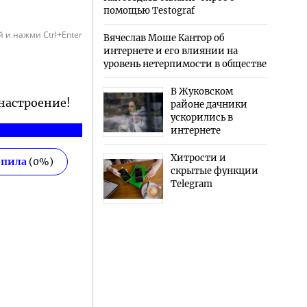
помощью Testograf
 и нажми Ctrl+Enter
Вячеслав Моше Кантор об
интернете и его влиянии на
уровень нетерпимости в обществе
В Жуковском
 настроение!
районе дачники
ускорились в
интернете
Хитрости и
епила
(
0
%)
скрытые функции
Telegram