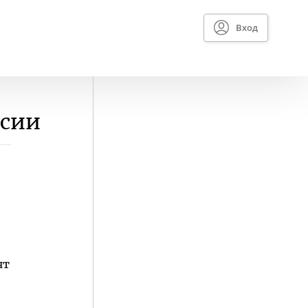
Вход
ссии
ят