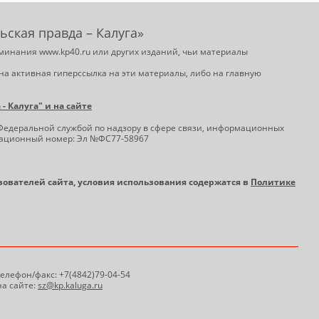
ьская правда – Калуга»
минания www.kp40.ru или других изданий, чьи материалы
на активная гиперссылка на эти материалы, либо на главную
 Калуга" и на сайте
Федеральной службой по надзору в сфере связи, информационных
трационный номер: Эл №ФС77-58967
ьзователей сайта, условия использования содержатся в
Политике
 Телефон/факс: +7(4842)79-04-54
а сайте:
sz@kp.kaluga.ru