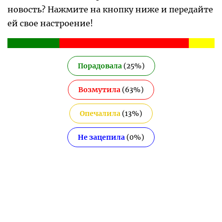
новость? Нажмите на кнопку ниже и передайте
ей свое настроение!
Порадовала
(
25
%)
Возмутила
(
63
%)
Опечалила
(
13
%)
Не зацепила
(
0
%)