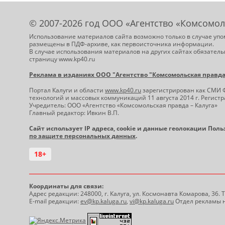
© 2007-2026 год ООО «Агентство «Комсомол
Использование материалов сайта возможно только в случае упо
размещены в ПДФ-архиве, как первоисточника информации.
В случае использования материалов на других сайтах обязатель
страницу www.kp40.ru
Реклама в изданиях ООО "Агентство "Комсомольская правда -
Портал Калуги и области
www.kp40.ru
зарегистрирован как СМИ 
технологий и массовых коммуникаций 11 августа 2014 г. Регис
Учредитель: ООО «Агентство «Комсомольская правда – Калуга»
Главный редактор: Ивкин В.П.
Сайт использует IP адреса, cookie и данные геолокации Пол
по защите персональных данных
.
18+
Координаты для связи:
Адрес редакции: 248000, г. Калуга, ул. Космонавта Комарова, 36.
E-mail редакции:
ev@kp.kaluga.ru
,
vi@kp.kaluga.ru
Отдел рекламы н