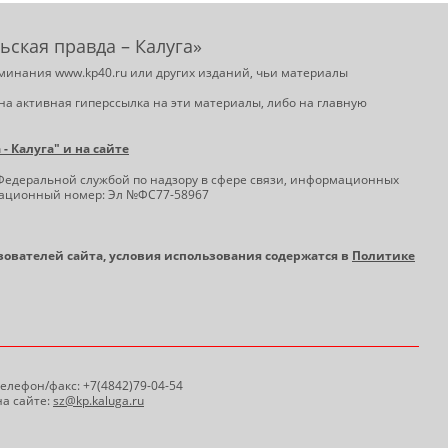
ьская правда – Калуга»
минания www.kp40.ru или других изданий, чьи материалы
на активная гиперссылка на эти материалы, либо на главную
 Калуга" и на сайте
Федеральной службой по надзору в сфере связи, информационных
трационный номер: Эл №ФС77-58967
ьзователей сайта, условия использования содержатся в
Политике
 Телефон/факс: +7(4842)79-04-54
а сайте:
sz@kp.kaluga.ru