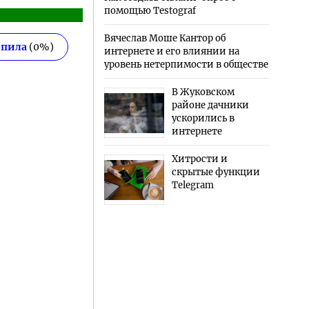
помощью Testograf
Вячеслав Моше Кантор об
епила
(
0
%)
интернете и его влиянии на
уровень нетерпимости в обществе
В Жуковском
районе дачники
ускорились в
интернете
Хитрости и
скрытые функции
Telegram